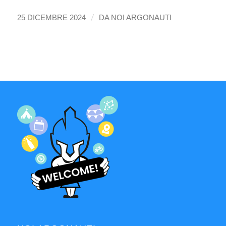
/
25 DICEMBRE 2024
DA
NOI ARGONAUTI